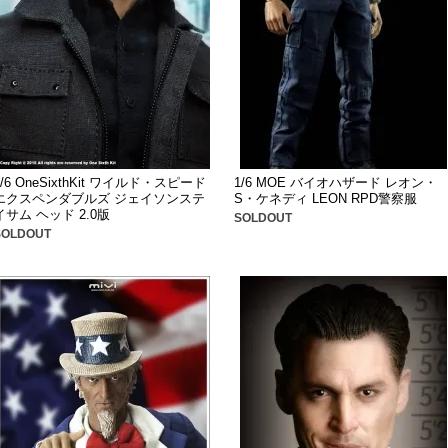
1/6 OneSixthKit ワイルド・スピード
1/6 MOE バイオハザード レオン・
エクスペンダブルズ ジェイソンステ
S・ケネディ LEON RPD警察服
イサム ヘッド 2.0版
SOLDOUT
SOLDOUT