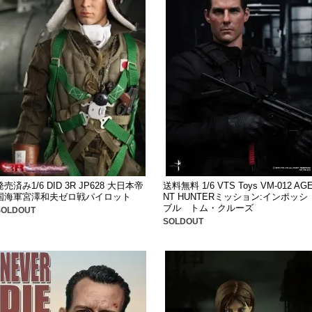
発売済み1/6 DID 3R JP628 大日本帝
送料無料 1/6 VTS Toys VM-012 AG
国海軍宮澤和夫ゼロ戦パイロット
NT HUNTERミッション:インポッシ
ブル トム・クルーズ
SOLDOUT
SOLDOUT