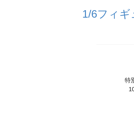
1/6フィ
特別
1