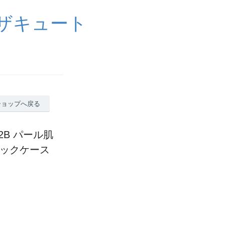
イザキュート
ショップへ戻る
32B パール肌
チックケース