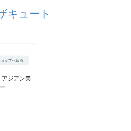
イザキュート
ショップへ戻る
一瞬 アジアン美
ー