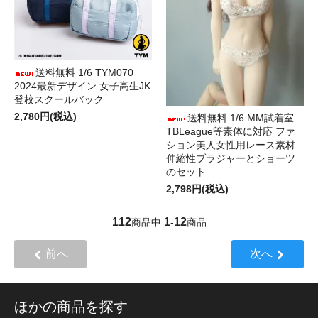
送料無料 1/6 TYM070
2024最新デザイン 女子高生JK
登校スクールバック
2,780円(税込)
送料無料 1/6 MM試着室
TBLeague等素体に対応 ファ
ション美人女性用レース素材
伸縮性ブラジャーとショーツ
のセット
2,798円(税込)
112
1
12
商品中
-
商品
前へ
次へ
ほかの商品を探す