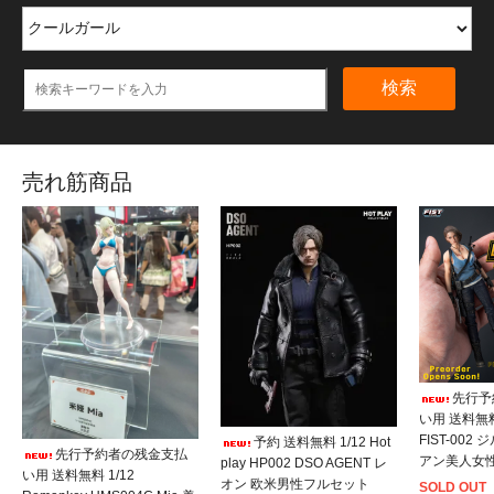
検索
売れ筋商品
先行予
い用 送料無料 1
FIST-002
予約 送料無料 1/12 Hot
先行予約者の残金支払
アン美人女
play HP002 DSO AGENT レ
い用 送料無料 1/12
オン 欧米男性フルセット
SOLD OUT