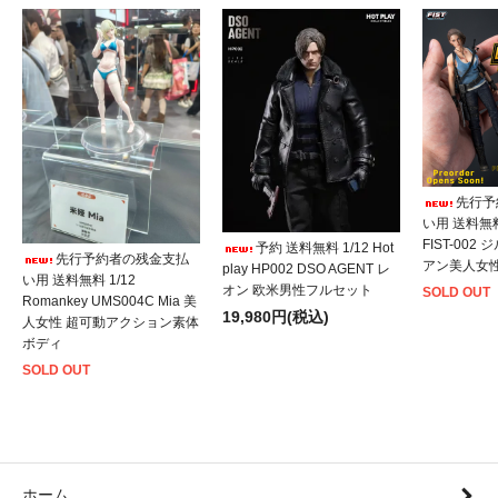
先行予
い用 送料無料 1
FIST-002
予約 送料無料 1/12 Hot
先行予約者の残金支払
アン美人女
play HP002 DSO AGENT レ
い用 送料無料 1/12
オン 欧米男性フルセット
SOLD OUT
Romankey UMS004C Mia 美
19,980円(税込)
人女性 超可動アクション素体
ボディ
SOLD OUT
ホーム