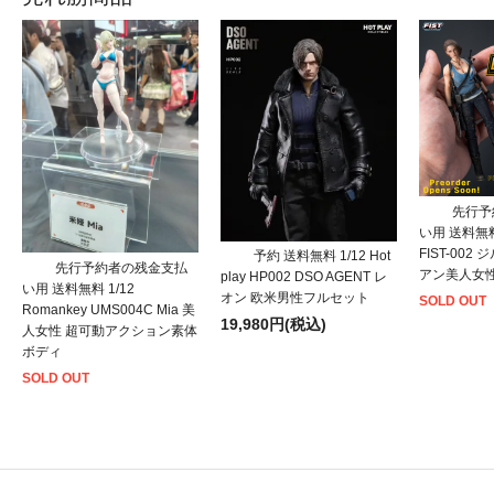
先行予
い用 送料無料 1
FIST-002
予約 送料無料 1/12 Hot
先行予約者の残金支払
アン美人女
play HP002 DSO AGENT レ
い用 送料無料 1/12
オン 欧米男性フルセット
SOLD OUT
Romankey UMS004C Mia 美
19,980円(税込)
人女性 超可動アクション素体
ボディ
SOLD OUT