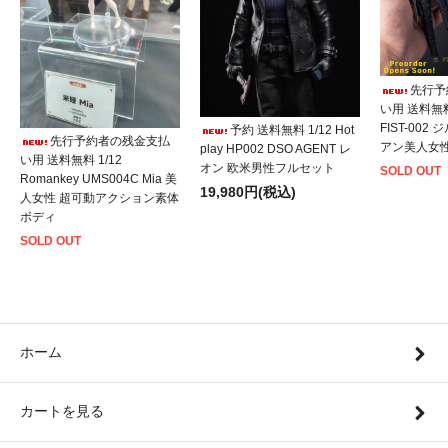
先行予
い用 送料無料 1
FIST-002
予約 送料無料 1/12 Hot
先行予約者の残金支払
アン美人女
play HP002 DSO AGENT レ
い用 送料無料 1/12
オン 欧米男性フルセット
SOLD OUT
Romankey UMS004C Mia 美
19,980円(税込)
人女性 超可動アクション素体
ボディ
SOLD OUT
ホーム
カートを見る