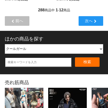
288
1
12
商品中
-
商品
前へ
次へ
ほかの商品を探す
検索
売れ筋商品