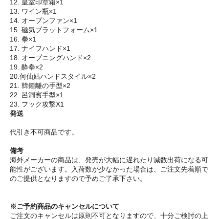
12. 皇室印章箱×1
13. ワイン瓶×1
14. オープンファン×1
15. 磁気プラットフォーム×1
16. 拳×1
17. ナイフハンド×1
18. オープニングハンド×2
19. 酔拳×2
20.何仙姑ハンドスタイル×2
21. 韓鍾離の手型×2
22. 呂洞賓手型×1
23. フック攻撃X1
発送
代引き不可商品です。
備考
海外メーカーの商品は、発売が大幅に遅れたり減数出荷になる可
能性がございます。入荷数が少なかった場合は、ご注文先着順で
のご提供となりますので予めご了承下さい。
※ご予約商品のキャンセルについて
ご注文のキャンセルは原則不可となりますので、十分ご検討の上