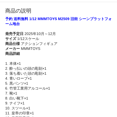
商品の説明
予約 送料無料 1/12 MMMTOYS M2509 旧街 シーンプラットフォ
ーム地台
発売予定日
2025年10月～12月
サイズ
1/12スケール
商品仕様
アクションフィギュア
メーカー
MMMTOYS
商品詳細
1. 本体×1
2. 酔っ払いの頭の彫刻×1
3. 落ち着いた頭の彫刻×1
4. 青いローブ×1
5. 黒パンツ×1
6. 竹管工業用アルコール×1
7. 靴×1
8. 白い靴下×1
9. ナイフ×1
10. スツール×1
11. 皇帝の印章×1