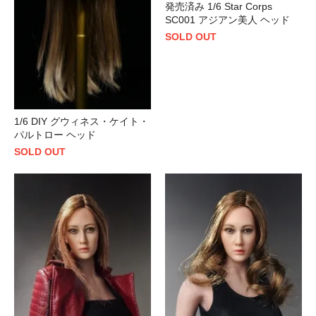
発売済み 1/6 Star Corps
SC001 アジアン美人 ヘッド
SOLD OUT
1/6 DIY グウィネス・ケイト・
パルトロー ヘッド
SOLD OUT