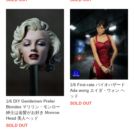
1/6 First-rate バイオハザード
Ada wong エイダ・ウォン ヘ
ッド
1/6 DIY Gentlemen Prefer
SOLD OUT
Blondes マリリン・モンロー
紳士は金髪がお好き Monroe
Head 美人ヘッド
SOLD OUT