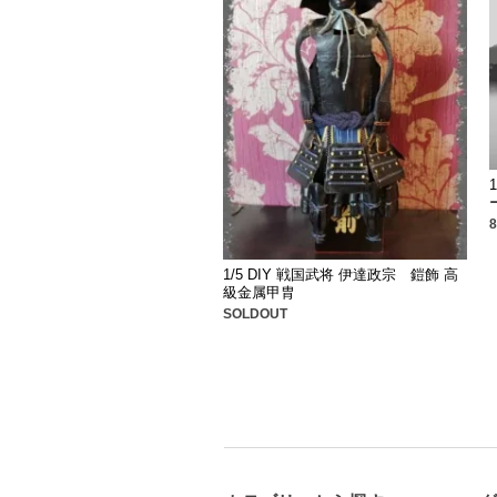
1/5 DIY 戦国武将 伊達政宗 鎧飾 高
級金属甲胄
SOLDOUT