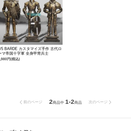
1/5 BARDE カスタマイズ手作 古代ロ
ーマ帝国十字軍 全身甲冑兵士
8,980円(税込)
2
1-2
前のページ
次のページ
商品中
商品