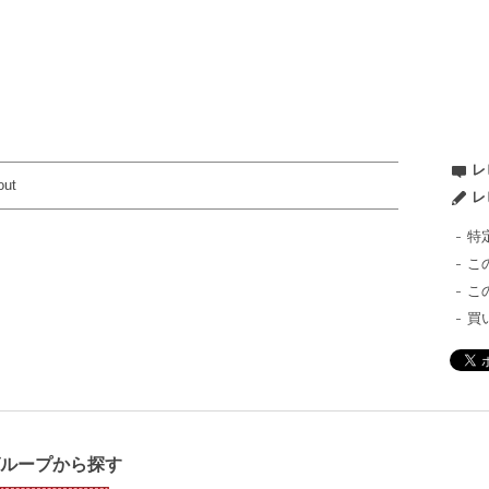
レ
out
レ
特
こ
こ
買
グループから探す