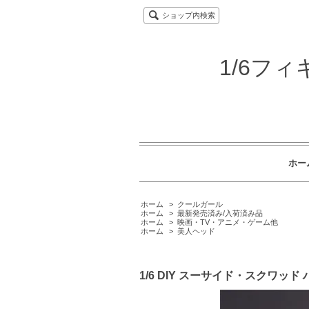
ショップ内検索
1/6フ
ホー
ホーム
>
クールガール
ホーム
>
最新発売済み/入荷済み品
ホーム
>
映画・TV・アニメ・ゲーム他
ホーム
>
美人ヘッド
1/6 DIY スーサイド・スクワッ