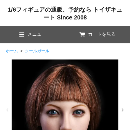
1/6フィギュアの通販、予約なら トイザキュ
ート Since 2008
メニュー
カートを見る
ホーム
>
クールガール