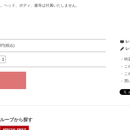
す。ヘッド、ボディ、服等は付属いたしません。
レ
80円(税込)
レ
特
こ
こ
買
グループから探す