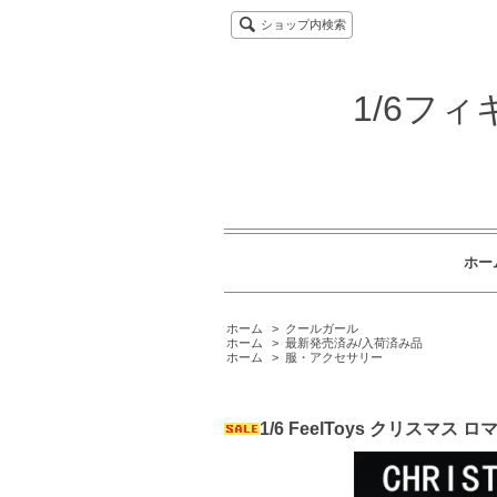
ショップ内検索
1/6フ
ホー
ホーム
>
クールガール
ホーム
>
最新発売済み/入荷済み品
ホーム
>
服・アクセサリー
1/6 FeelToys クリスマ