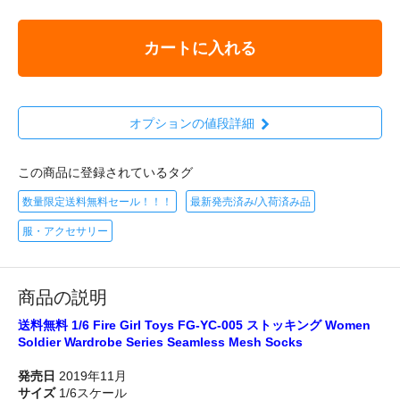
カートに入れる
オプションの値段詳細
この商品に登録されているタグ
数量限定送料無料セール！！！
最新発売済み/入荷済み品
服・アクセサリー
商品の説明
送料無料 1/6 Fire Girl Toys FG-YC-005 ストッキング Women
Soldier Wardrobe Series Seamless Mesh Socks
発売日
2019年11月
サイズ
1/6スケール