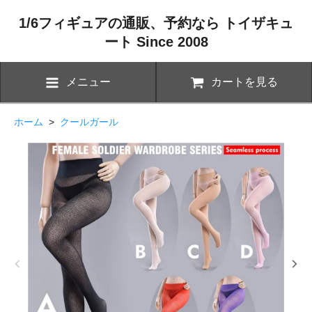
1/6フィギュアの通販、予約なら トイザキュ
ート Since 2008
メニュー
カートを見る
ホーム
>
クールガール