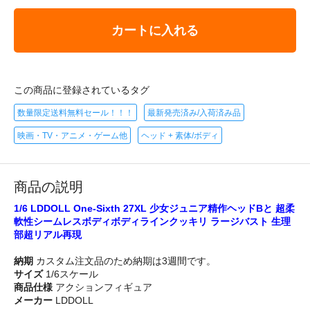
カートに入れる
この商品に登録されているタグ
数量限定送料無料セール！！！
最新発売済み/入荷済み品
映画・TV・アニメ・ゲーム他
ヘッド + 素体/ボディ
商品の説明
1/6 LDDOLL One-Sixth 27XL 少女ジュニア精作ヘッドBと 超柔
軟性シームレスボディボディラインクッキリ ラージバスト 生理
部超リアル再現
納期
カスタム注文品のため納期は3週間です。
サイズ
1/6スケール
商品仕様
アクションフィギュア
メーカー
LDDOLL