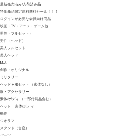
最新発売済み/入荷済み品
特価商品限定送料無料セール！！！
ログインが必要な会員向け商品
映画・TV・アニメ・ゲーム他
男性（フルセット）
男性（ヘッド）
美人フルセット
美人ヘッド
M.J.
創作・オリジナル
ミリタリー
ヘッド＋服セット （素体なし）
服・アクセサリー
素体/ボディ （一部付属品含む）
ヘッド + 素体/ボディ
動物
ジオラマ
スタンド（台座）
パーツ