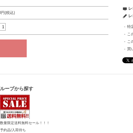
レ
80円(税込)
レ
特
こ
こ
買
グループから探す
数量限定送料無料セール！！！
予約品/入荷待ち