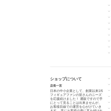
ショップについて
店長一言
日本の中小企業として、創業以来1/6
フィギュアファンの皆さんのニーズ
を応援続けました！ 通販ですので手
にとって見ることは出来ませんが、
お客様目線での運営を心がけていき
ます。 常にお客様の声に耳を傾けれ