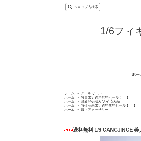
ショップ内検索
1/6フ
ホー
ホーム
>
クールガール
ホーム
>
数量限定送料無料セール！！！
ホーム
>
最新発売済み/入荷済み品
ホーム
>
特価商品限定送料無料セール！！！
ホーム
>
服・アクセサリー
送料無料 1/6 CANGJIN