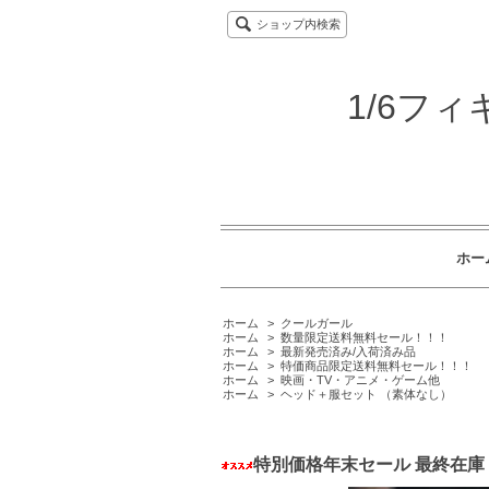
ショップ内検索
1/6フ
ホー
ホーム
>
クールガール
ホーム
>
数量限定送料無料セール！！！
ホーム
>
最新発売済み/入荷済み品
ホーム
>
特価商品限定送料無料セール！！！
ホーム
>
映画・TV・アニメ・ゲーム他
ホーム
>
ヘッド＋服セット （素体なし）
特別価格年末セール 最終在庫 送