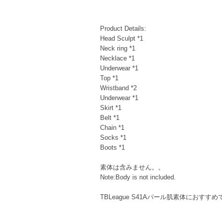
Product Details:
Head Sculpt *1
Neck ring *1
Necklace *1
Underwear *1
Top *1
Wristband *2
Underwear *1
Skirt *1
Belt *1
Chain *1
Socks *1
Boots *1
素体は含みません。。
Note:Body is not included.
TBLeague S41Aパール肌素体におすす