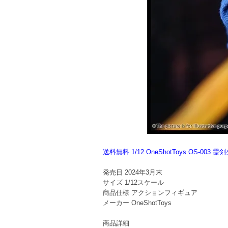
送料無料 1/12 OneShotToys OS-0
発売日
2024年3月末
サイズ
1/12スケール
商品仕様
アクションフィギュア
メーカー
OneShotToys
商品詳細