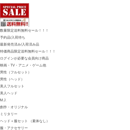
数量限定送料無料セール！！！
予約品/入荷待ち
最新発売済み/入荷済み品
特価商品限定送料無料セール！！！
ログインが必要な会員向け商品
映画・TV・アニメ・ゲーム他
男性（フルセット）
男性（ヘッド）
美人フルセット
美人ヘッド
M.J.
創作・オリジナル
ミリタリー
ヘッド＋服セット （素体なし）
服・アクセサリー