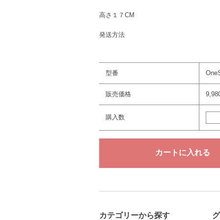
高さ１７CM
発送方法
型番
OneS
販売価格
9,9
購入数
カテゴリーから探す