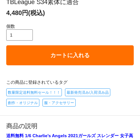
TBLeague S34素体に適合
4,480円(税込)
個数
カートに入れる
この商品に登録されているタグ
数量限定送料無料セール！！！
最新発売済み/入荷済み品
創作・オリジナル
服・アクセサリー
商品の説明
送料無料 1/6 Charlie's Angels 2021ガールズ スレンダー 女子高