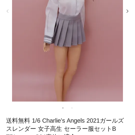
送料無料 1/6 Charlie's Angels 2021ガールズ
スレンダー 女子高生 セーラー服セットB