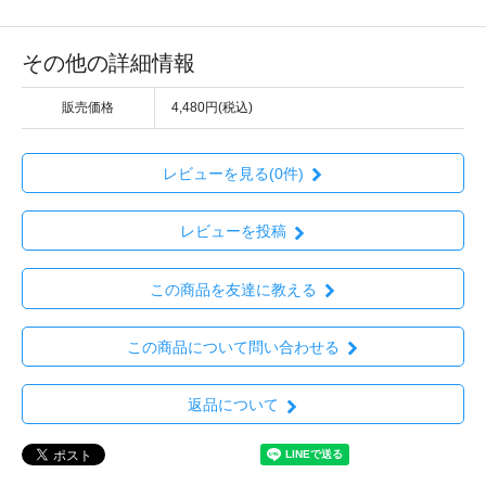
その他の詳細情報
販売価格
4,480円(税込)
レビューを見る(0件)
レビューを投稿
この商品を友達に教える
この商品について問い合わせる
返品について