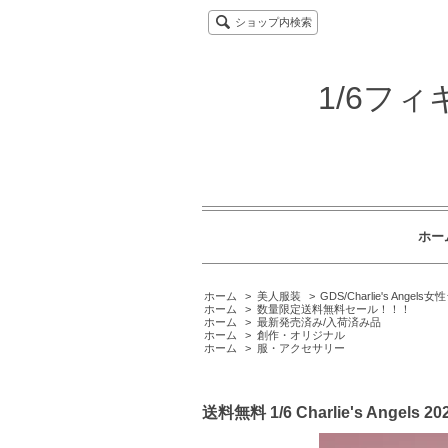
ショップ内検索
1/6フ
ホー
ホーム
>
美人服装
>
GDS/Charlie's Angel
ホーム
>
数量限定送料無料セール！！！
ホーム
>
最新発売済み/入荷済み品
ホーム
>
創作・オリジナル
ホーム
>
服・アクセサリー
送料無料 1/6 Charlie's Ang