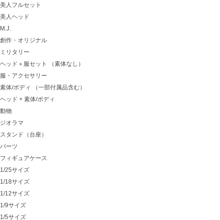
美人フルセット
美人ヘッド
M.J.
創作・オリジナル
ミリタリー
ヘッド＋服セット （素体なし）
服・アクセサリー
素体/ボディ （一部付属品含む）
ヘッド + 素体/ボディ
動物
ジオラマ
スタンド（台座）
パーツ
フィギュアケース
1/25サイズ
1/18サイズ
1/12サイズ
1/9サイズ
1/5サイズ