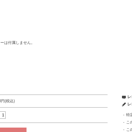
リーは付属しません。
レ
80円(税込)
レ
特
こ
こ