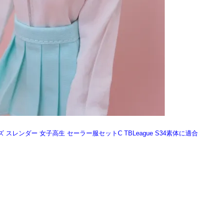
021ガールズ スレンダー 女子高生 セーラー服セットC TBLeague S34素体に適合