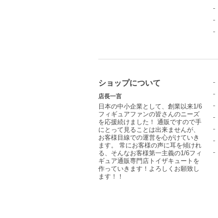
ショップについて
店長一言
日本の中小企業として、創業以来1/6
フィギュアファンの皆さんのニーズ
を応援続けました！ 通販ですので手
にとって見ることは出来ませんが、
お客様目線での運営を心がけていき
ます。 常にお客様の声に耳を傾けれ
る、そんなお客様第一主義の1/6フィ
ギュア通販専門店トイザキュートを
作っていきます！よろしくお願致し
ます！！