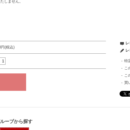
いたしません。
レ
80円(税込)
レ
特
こ
こ
買
グループから探す