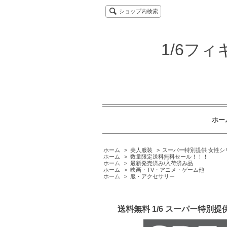
ショップ内検索
1/6フ
ホー
ホーム
>
美人服装
>
スーパー特別提供 女性シ
ホーム
>
数量限定送料無料セール！！！
ホーム
>
最新発売済み/入荷済み品
ホーム
>
映画・TV・アニメ・ゲーム他
ホーム
>
服・アクセサリー
送料無料 1/6 スーパー特別提供