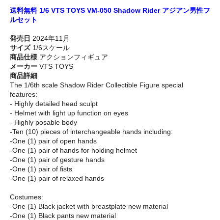
送料無料 1/6 VTS TOYS VM-050 Shadow Rider アジアン男性フ
ルセット
発売日
2024年11月
サイズ
1/6スケール
商品仕様
アクションフィギュア
メーカー
VTS TOYS
商品詳細
The 1/6th scale Shadow Rider Collectible Figure special
features:
- Highly detailed head sculpt
- Helmet with light up function on eyes
- Highly posable body
-Ten (10) pieces of interchangeable hands including:
-One (1) pair of open hands
-One (1) pair of hands for holding helmet
-One (1) pair of gesture hands
-One (1) pair of fists
-One (1) pair of relaxed hands
Costumes:
-One (1) Black jacket with breastplate new material
-One (1) Black pants new material