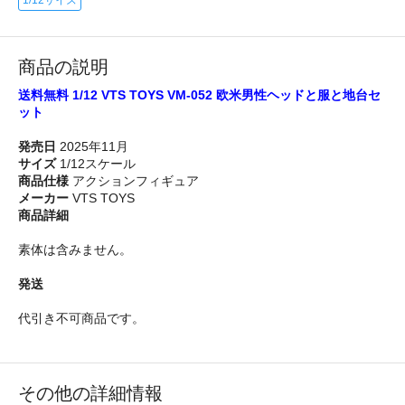
商品の説明
送料無料 1/12 VTS TOYS VM-052 欧米男性ヘッドと服と地台セ
ット
発売日
2025年11月
サイズ
1/12スケール
商品仕様
アクションフィギュア
メーカー
VTS TOYS
商品詳細
素体は含みません。
発送
代引き不可商品です。
その他の詳細情報