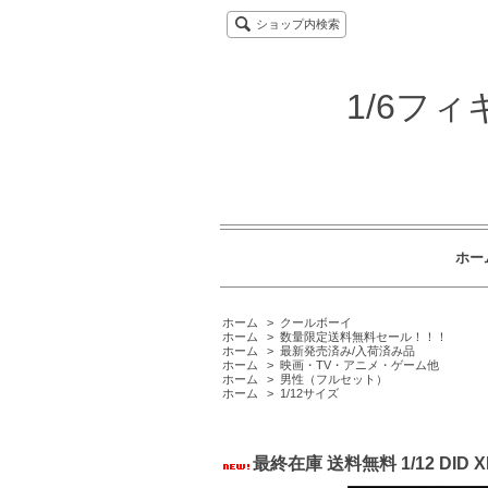
ショップ内検索
1/6フ
ホー
ホーム
>
クールボーイ
ホーム
>
数量限定送料無料セール！！！
ホーム
>
最新発売済み/入荷済み品
ホーム
>
映画・TV・アニメ・ゲーム他
ホーム
>
男性（フルセット）
ホーム
>
1/12サイズ
最終在庫 送料無料 1/12 D