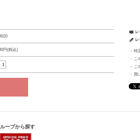
レ
0020
レ
980円(税込)
特
こ
こ
買
グループから探す