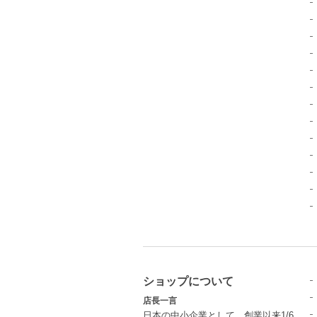
ショップについて
店長一言
日本の中小企業として、創業以来1/6