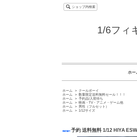
ショップ内検索
1/6フ
ホー
ホーム
>
クールボーイ
ホーム
>
数量限定送料無料セール！！！
ホーム
>
予約品/入荷待ち
ホーム
>
映画・TV・アニメ・ゲーム他
ホーム
>
男性（フルセット）
ホーム
>
1/12サイズ
予約 送料無料 1/12 HIY