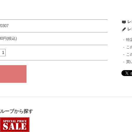
レ
0307
レ
980円(税込)
特
こ
こ
買
グループから探す