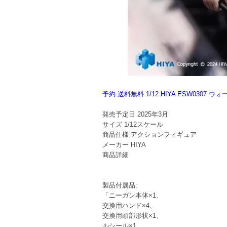
予約 送料無料 1/12 HIYA ESW0
発売予定日
2025年3月
サイズ
1/12スケール
商品仕様
アクションフィギュア
メーカー
HIYA
商品詳細
製品付属品:
「ニーガン本体×1、
交換用ハンド×4、
交換用頭部形状×1、
ルシール×1、