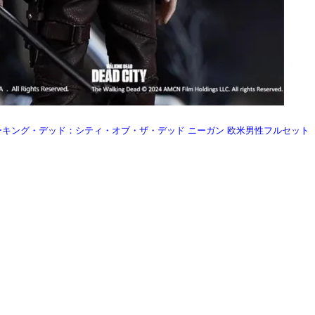
307 ウォーキング・デッド：シティ・オブ・ザ・デッド ニーガン 欧米男性フルセット