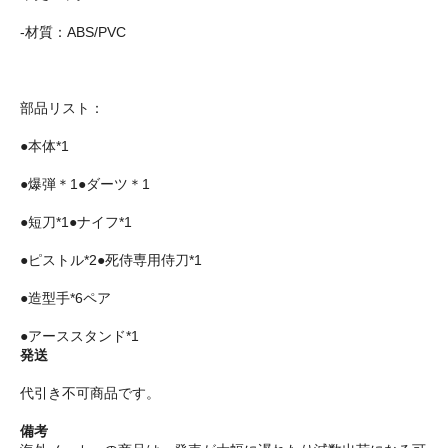
-材質：ABS/PVC
部品リスト：
●本体*1
●爆弾＊1●ダーツ＊1
●短刀*1●ナイフ*1
●ピストル*2●死侍専用侍刀*1
●造型手*6ペア
●アーススタンド*1
発送
代引き不可商品です。
備考