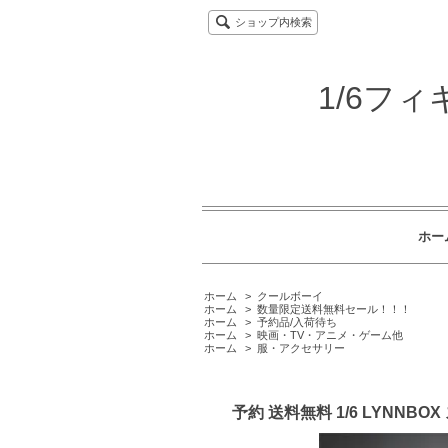
ショップ内検索
1/6フ
ホー
ホーム
>
クールボーイ
ホーム
>
数量限定送料無料セール！！！
ホーム
>
予約品/入荷待ち
ホーム
>
映画・TV・アニメ・ゲーム他
ホーム
>
服・アクセサリー
予約 送料無料 1/6 LYN