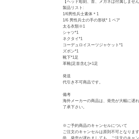
【ヘッド彫刻、首、メガネは付属しませ
製品リスト:
1/6男性兵士素体＊1
1/6 男性兵士の手の形状* 1 ペア
太る衣類※1
シャツ*1
ネクタイ*1
コーデュロイスーツジャケット*1
ズボン*1
靴下*1足
革靴(足首含む)×1足
発送
代引き不可商品です。
備考
海外メーカーの商品は、発売が大幅に遅
了承下さい。
※ご予約商品のキャンセルについて
ご注文のキャンセルは原則不可となりま
尚、発売が遅れましても、ご注文のキャ