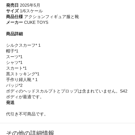
発売日
2025年5月
サイズ
1/6スケール
商品仕様
アクションフィギュア服と靴
メーカー
CUKE TOYS
商品詳細
シルクスカーフ* 1
帽子*1
スーツ*1
シャツ*1
スカート*1
黒ストッキング*1
手作り婦人靴 * 1
バッジ*2
ボディのヘッドスカルプトとプロップは含まれていません。S42
ボディが最適です。
発送
代引き不可商品です。
その他の詳細情報