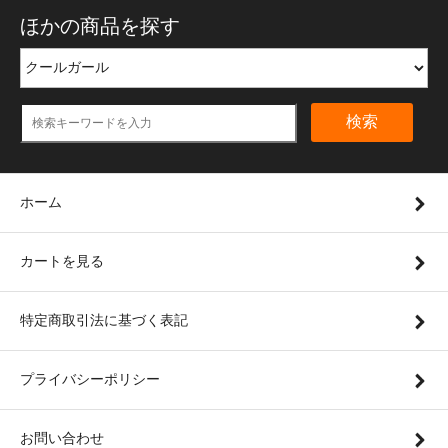
ほかの商品を探す
検索
ホーム
カートを見る
特定商取引法に基づく表記
プライバシーポリシー
お問い合わせ