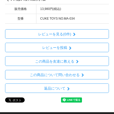
販売価格
13,980円(税込)
型番
CUKE TOYS NO.MA-034
レビューを見る(0件)
レビューを投稿
この商品を友達に教える
この商品について問い合わせる
返品について