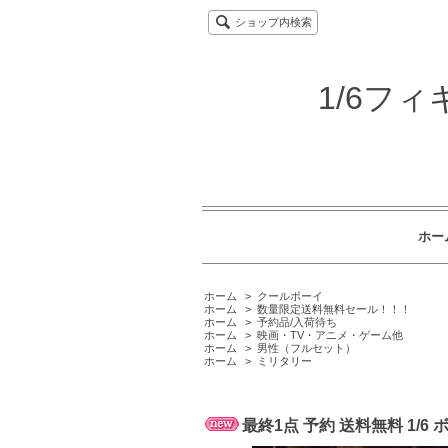
ショップ内検索
1/6フ
ホー
ホーム
>
クールボーイ
ホーム
>
数量限定送料無料セール！！！
ホーム
>
予約品/入荷待ち
ホーム
>
映画・TV・アニメ・ゲーム他
ホーム
>
男性（フルセット）
ホーム
>
ミリタリー
最終1点 予約 送料無料 1