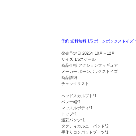
予約 送料無料 1/6 ボーンボックストイ
発売予定日
2026年10月～12月
サイズ
1/6スケール
商品仕様
アクションフィギュア
メーカー
ボーンボックストイズ
商品詳細
チェックリスト:
ヘッドスカルプト*1
ベレー帽*1
マッスルボディ*1
トップ*1
迷彩パンツ*1
タクティカルニーパッド*2
手作りコンバットブーツ*1