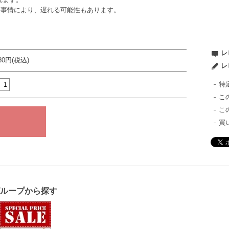
ー事情により、遅れる可能性もあります。
レ
980円(税込)
レ
特
こ
こ
買
グループから探す