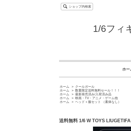
ショップ内検索
1/6フ
ホー
ホーム
>
クールガール
ホーム
>
数量限定送料無料セール！！！
ホーム
>
最新発売済み/入荷済み品
ホーム
>
映画・TV・アニメ・ゲーム他
ホーム
>
ヘッド＋服セット （素体なし）
送料無料 1/6 W TOYS LI