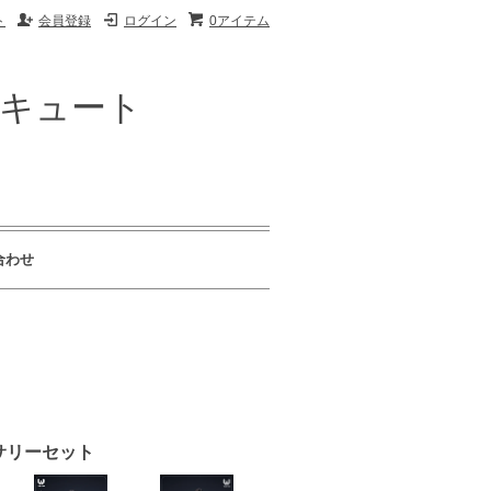
ト
会員登録
ログイン
0アイテム
ザキュート
合わせ
セサリーセット