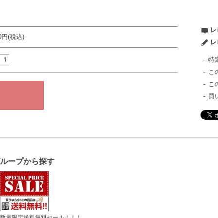
レ
80円(税込)
レ
特
こ
こ
買
グループから探す
数量限定送料無料セール！！！