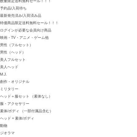
数量限定送料無料セール！！！
予約品/入荷待ち
最新発売済み/入荷済み品
特価商品限定送料無料セール！！！
ログインが必要な会員向け商品
映画・TV・アニメ・ゲーム他
男性（フルセット）
男性（ヘッド）
美人フルセット
美人ヘッド
M.J.
創作・オリジナル
ミリタリー
ヘッド＋服セット （素体なし）
服・アクセサリー
素体/ボディ （一部付属品含む）
ヘッド + 素体/ボディ
動物
ジオラマ