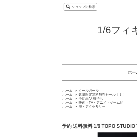
ショップ内検索
1/6フ
ホー
ホーム
>
クールガール
ホーム
>
数量限定送料無料セール！！！
ホーム
>
予約品/入荷待ち
ホーム
>
映画・TV・アニメ・ゲーム他
ホーム
>
服・アクセサリー
予約 送料無料 1/6 TOPO STU