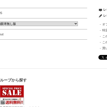
レ
26
レ
オ
特
out
こ
こ
買
グループから探す