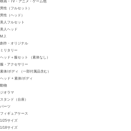
映画・TV・アニメ・ゲーム他
男性（フルセット）
男性（ヘッド）
美人フルセット
美人ヘッド
M.J.
創作・オリジナル
ミリタリー
ヘッド＋服セット （素体なし）
服・アクセサリー
素体/ボディ （一部付属品含む）
ヘッド + 素体/ボディ
動物
ジオラマ
スタンド（台座）
パーツ
フィギュアケース
1/25サイズ
1/18サイズ