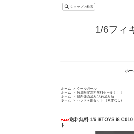
ショップ内検索
1/6フ
ホー
ホーム
>
クールガール
ホーム
>
数量限定送料無料セール！！！
ホーム
>
最新発売済み/入荷済み品
ホーム
>
ヘッド＋服セット （素体なし）
送料無料 1/6 i8TOYS i
ト