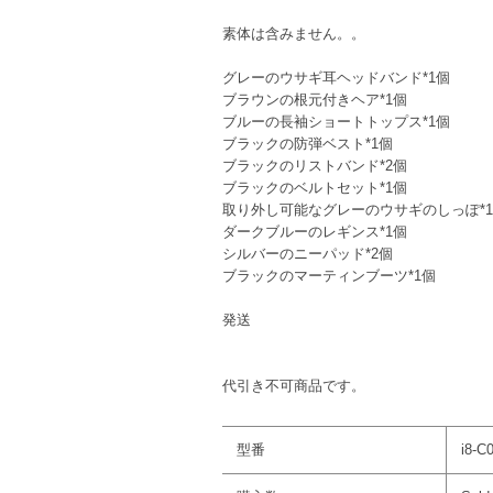
素体は含みません。。
グレーのウサギ耳ヘッドバンド*1個
ブラウンの根元付きヘア*1個
ブルーの長袖ショートトップス*1個
ブラックの防弾ベスト*1個
ブラックのリストバンド*2個
ブラックのベルトセット*1個
取り外し可能なグレーのウサギのしっぽ*
ダークブルーのレギンス*1個
シルバーのニーパッド*2個
ブラックのマーティンブーツ*1個
発送
代引き不可商品です。
型番
i8-C