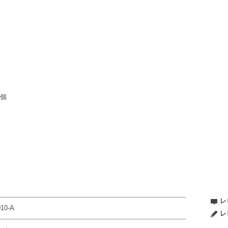
1個
レ
010-A
レ