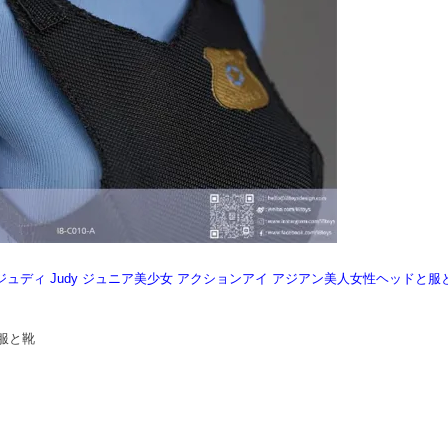
A ミント・ジュディ Judy ジュニア美少女 アクションアイ アジアン美人女性ヘッドと
服と靴