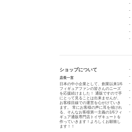
ショップについて
店長一言
日本の中小企業として、創業以来1/6
フィギュアファンの皆さんのニーズ
を応援続けました！ 通販ですので手
にとって見ることは出来ませんが、
お客様目線での運営を心がけていき
ます。 常にお客様の声に耳を傾けれ
る、そんなお客様第一主義の1/6フィ
ギュア通販専門店トイザキュートを
作っていきます！よろしくお願致し
ます！！