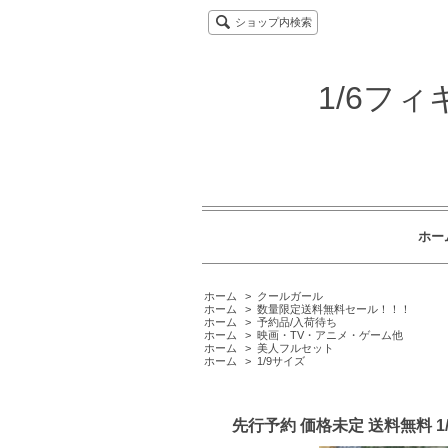
ショップ内検索
1/6フ
ホー
ホーム
>
クールガール
ホーム
>
数量限定送料無料セール！！！
ホーム
>
予約品/入荷待ち
ホーム
>
映画・TV・アニメ・ゲーム他
ホーム
>
美人フルセット
ホーム
>
1/9サイズ
先行予約 価格未定 送料無料 1/