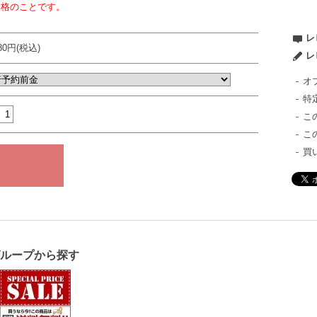
価格のことです。
レ
980円(税込)
レ
オ
特
こ
こ
買
グループから探す