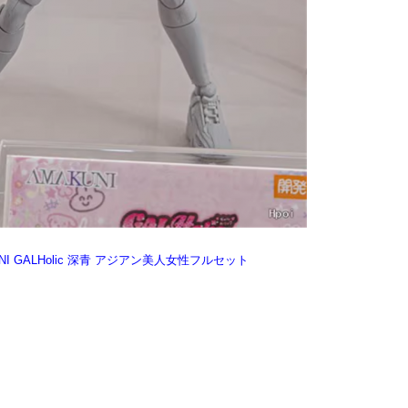
NI GALHolic 深青 アジアン美人女性フルセット