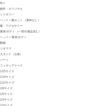
M.J.
創作・オリジナル
ミリタリー
ヘッド＋服セット （素体なし）
服・アクセサリー
素体/ボディ （一部付属品含む）
ヘッド + 素体/ボディ
動物
ジオラマ
スタンド（台座）
パーツ
フィギュアケース
1/25サイズ
1/18サイズ
1/12サイズ
1/9サイズ
1/5サイズ
1/4サイズ
1/3サイズ