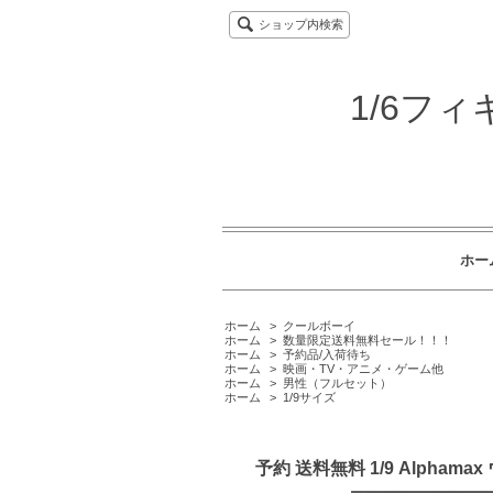
ショップ内検索
1/6フ
ホー
ホーム
>
クールボーイ
ホーム
>
数量限定送料無料セール！！！
ホーム
>
予約品/入荷待ち
ホーム
>
映画・TV・アニメ・ゲーム他
ホーム
>
男性（フルセット）
ホーム
>
1/9サイズ
予約 送料無料 1/9 Alpha