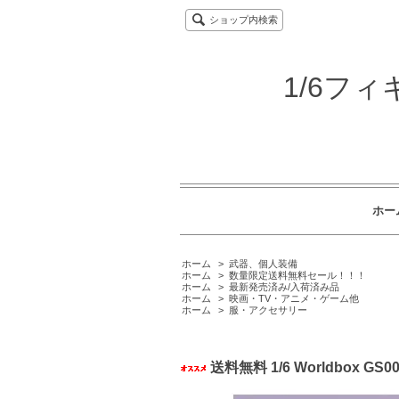
ショップ内検索
1/6フ
ホー
ホーム
>
武器、個人装備
ホーム
>
数量限定送料無料セール！！！
ホーム
>
最新発売済み/入荷済み品
ホーム
>
映画・TV・アニメ・ゲーム他
ホーム
>
服・アクセサリー
送料無料 1/6 Worldbox