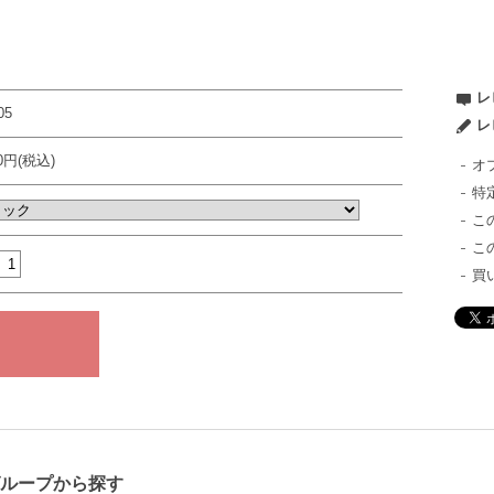
レ
05
レ
80円(税込)
オ
特
こ
こ
買
グループから探す