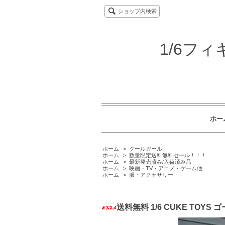
ショップ内検索
1/6フ
ホー
ホーム
>
クールガール
ホーム
>
数量限定送料無料セール！！！
ホーム
>
最新発売済み/入荷済み品
ホーム
>
映画・TV・アニメ・ゲーム他
ホーム
>
服・アクセサリー
送料無料 1/6 CUKE T