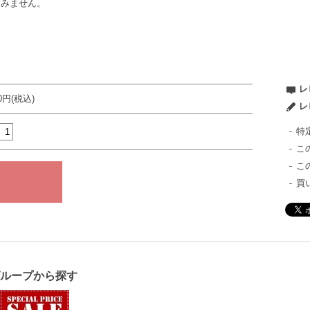
含みません。
レ
80円(税込)
レ
特
こ
こ
買
グループから探す