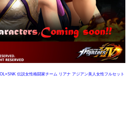
YCOOL×SNK 伝説女性格闘家チーム リアナ アジアン美人女性フルセット