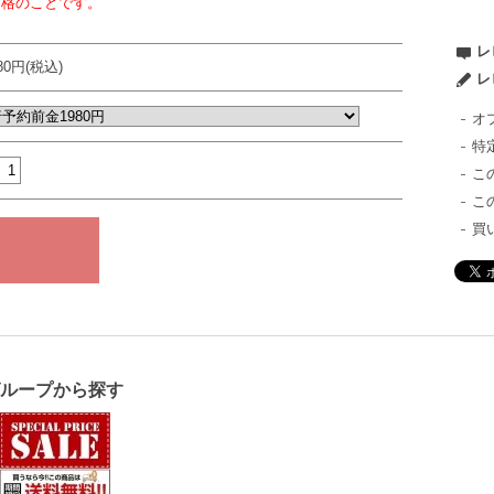
価格のことです。
レ
980円(税込)
レ
オ
特
こ
こ
買
グループから探す