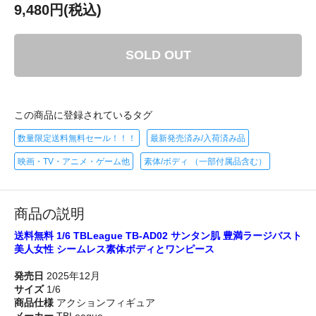
9,480円(税込)
SOLD OUT
この商品に登録されているタグ
数量限定送料無料セール！！！
最新発売済み/入荷済み品
映画・TV・アニメ・ゲーム他
素体/ボディ （一部付属品含む）
商品の説明
送料無料 1/6 TBLeague TB-AD02 サンタン肌 豊満ラージバスト
美人女性 シームレス素体ボディとワンピース
発売日
2025年12月
サイズ
1/6
商品仕様
アクションフィギュア
メーカー
TBLeague