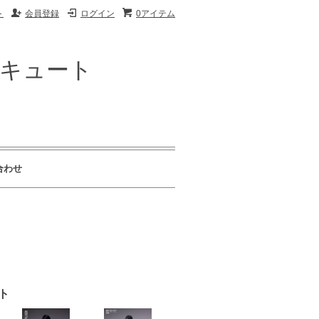
ト
会員登録
ログイン
0アイテム
ザキュート
合わせ
ット