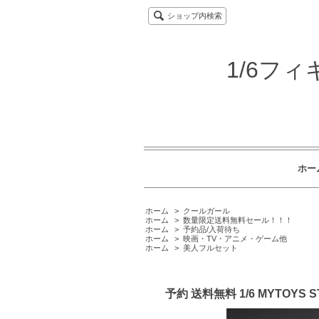
ショップ内検索
1/6フ
ホー
ホーム
>
クールガール
ホーム
>
数量限定送料無料セール！！！
ホーム
>
予約品/入荷待ち
ホーム
>
映画・TV・アニメ・ゲーム他
ホーム
>
美人フルセット
予約 送料無料 1/6 MYTOY