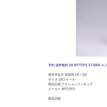
予約 送料無料 1/6 MYTOYS ST-0
発売予定日
2026年1月～3月
サイズ
1/6スケール
商品仕様
アクションフィギュア
メーカー
MYTOYS
商品詳細