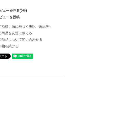
ビューを見る(0件)
ビューを投稿
定商取引法に基づく表記（返品等）
の商品を友達に教える
の商品について問い合わせる
い物を続ける