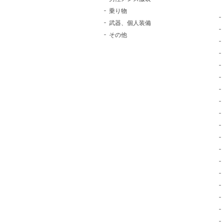
乗り物
武器、個人装備
その他