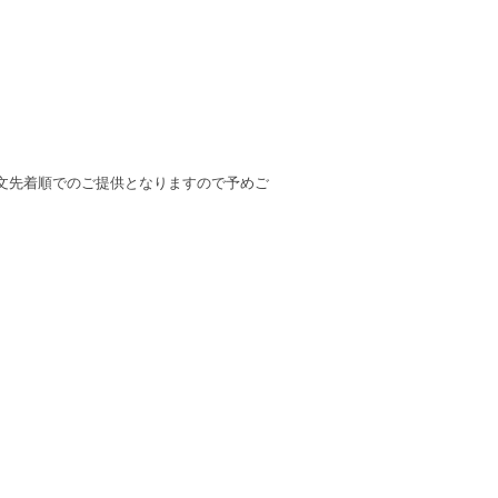
文先着順でのご提供となりますので予めご