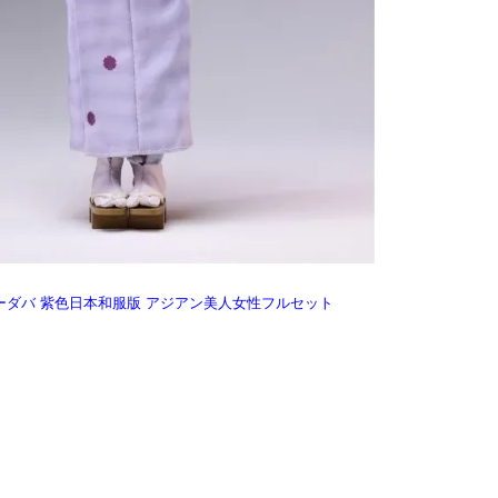
06 スノーダバ 紫色日本和服版 アジアン美人女性フルセット