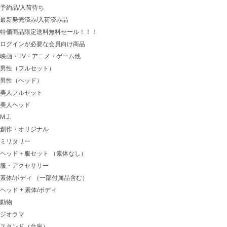
予約品/入荷待ち
最新発売済み/入荷済み品
特価商品限定送料無料セール！！！
ログインが必要な会員向け商品
映画・TV・アニメ・ゲーム他
男性（フルセット）
男性（ヘッド）
美人フルセット
美人ヘッド
M.J.
創作・オリジナル
ミリタリー
ヘッド＋服セット （素体なし）
服・アクセサリー
素体/ボディ （一部付属品含む）
ヘッド + 素体/ボディ
動物
ジオラマ
スタンド（台座）