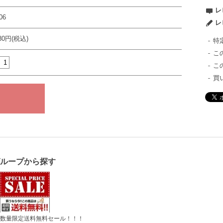
レ
06
レ
980円(税込)
特
こ
こ
買
グループから探す
数量限定送料無料セール！！！