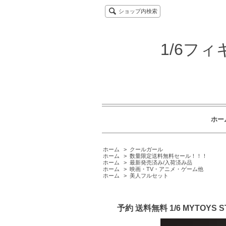
ショップ内検索
1/6フ
ホー
ホーム
>
クールガール
ホーム
>
数量限定送料無料セール！！！
ホーム
>
最新発売済み/入荷済み品
ホーム
>
映画・TV・アニメ・ゲーム他
ホーム
>
美人フルセット
予約 送料無料 1/6 MYTOY