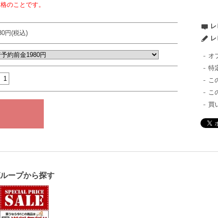
価格のことです。
レ
980円(税込)
レ
オ
特
こ
こ
買
グループから探す