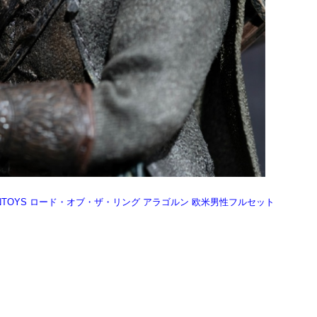
IWANTOYS ロード・オブ・ザ・リング アラゴルン 欧米男性フルセット