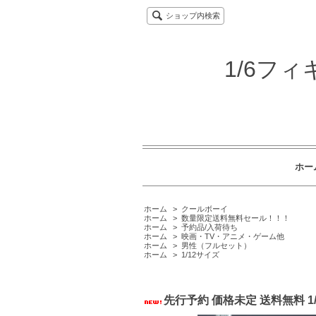
ショップ内検索
1/6フ
ホー
ホーム
>
クールボーイ
ホーム
>
数量限定送料無料セール！！！
ホーム
>
予約品/入荷待ち
ホーム
>
映画・TV・アニメ・ゲーム他
ホーム
>
男性（フルセット）
ホーム
>
1/12サイズ
先行予約 価格未定 送料無料 1