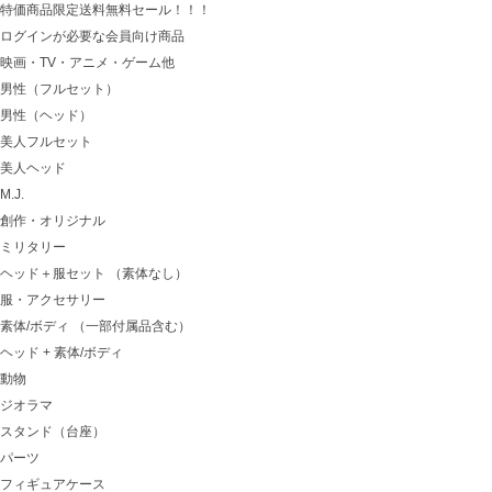
特価商品限定送料無料セール！！！
ログインが必要な会員向け商品
映画・TV・アニメ・ゲーム他
男性（フルセット）
男性（ヘッド）
美人フルセット
美人ヘッド
M.J.
創作・オリジナル
ミリタリー
ヘッド＋服セット （素体なし）
服・アクセサリー
素体/ボディ （一部付属品含む）
ヘッド + 素体/ボディ
動物
ジオラマ
スタンド（台座）
パーツ
フィギュアケース