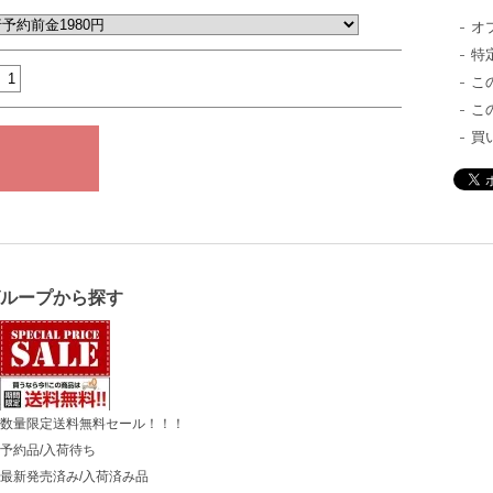
オ
特
こ
こ
買
グループから探す
数量限定送料無料セール！！！
予約品/入荷待ち
最新発売済み/入荷済み品