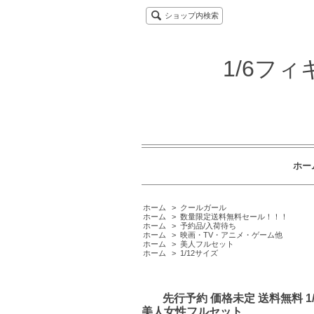
ショップ内検索
1/6フ
ホー
ホーム
>
クールガール
ホーム
>
数量限定送料無料セール！！！
ホーム
>
予約品/入荷待ち
ホーム
>
映画・TV・アニメ・ゲーム他
ホーム
>
美人フルセット
ホーム
>
1/12サイズ
先行予約 価格未定 送料無料 1/1
美人女性フルセット