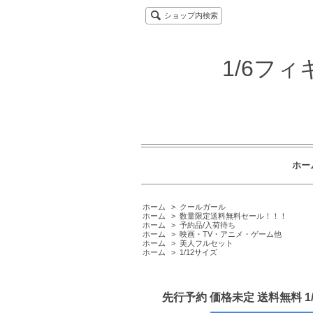
ショップ内検索
1/6フ
ホー
ホーム
>
クールガール
ホーム
>
数量限定送料無料セール！！！
ホーム
>
予約品/入荷待ち
ホーム
>
映画・TV・アニメ・ゲーム他
ホーム
>
美人フルセット
ホーム
>
1/12サイズ
先行予約 価格未定 送料無料 1