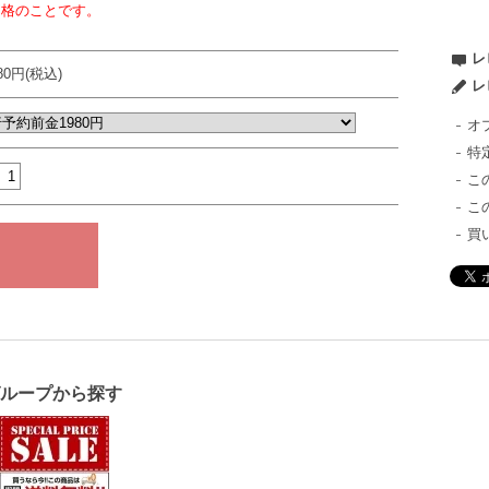
価格のことです。
レ
980円(税込)
レ
オ
特
こ
こ
買
グループから探す