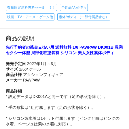
数量限定送料無料セール！！！
予約品/入荷待ち
映画・TV・アニメ・ゲーム他
素体/ボディ （一部付属品含む）
商品の説明
先行予約者の残金支払い用 送料無料 1/6 PAWPAW DK001B 豊満
セクシー体型 局部化粧塗装有 シリコン 美人女性素体ボディ
発売予定日
2027年1月～6月
サイズ
1/6スケール
商品仕様
アクションフィギュア
メーカー
PAWPAW
商品詳細
* 設定データはDK001Aと同一です（足の形状を除く）。
* 手の形状は4組付属します（足の形状を除く）。
* シリコン製水着は1セット付属します（ピンクと白はピンクの
水着、ベージュは紫の水着に対応）。