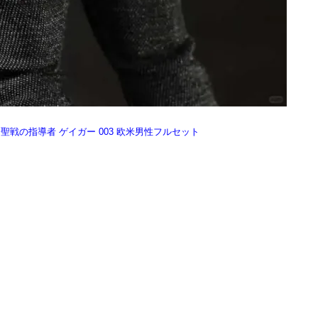
OS 聖戦の指導者 ゲイガー 003 欧米男性フルセット