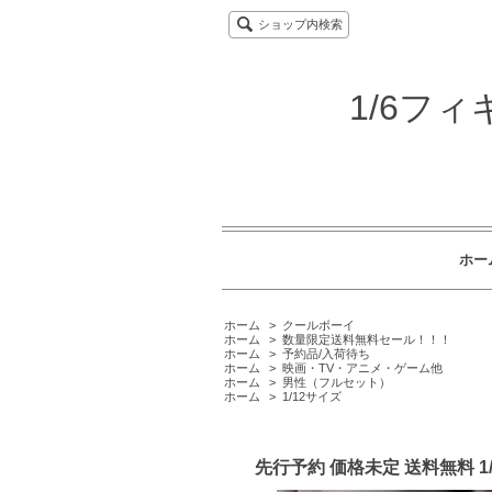
ショップ内検索
1/6フ
ホー
ホーム
>
クールボーイ
ホーム
>
数量限定送料無料セール！！！
ホーム
>
予約品/入荷待ち
ホーム
>
映画・TV・アニメ・ゲーム他
ホーム
>
男性（フルセット）
ホーム
>
1/12サイズ
先行予約 価格未定 送料無料 1/