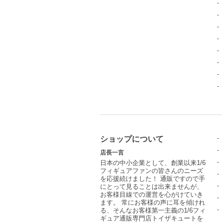
ショップについて
店長一言
日本の中小企業として、創業以来1/6
フィギュアファンの皆さんのニーズ
を応援続けました！ 通販ですので手
にとって見ることは出来ませんが、
お客様目線での運営を心がけていき
ます。 常にお客様の声に耳を傾けれ
る、そんなお客様第一主義の1/6フィ
ギュア通販専門店トイザキュートを