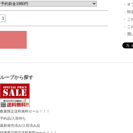
オ
特
こ
こ
買
グループから探す
数量限定送料無料セール！！！
予約品/入荷待ち
最新発売済み/入荷済み品
特価商品限定送料無料セール！！！