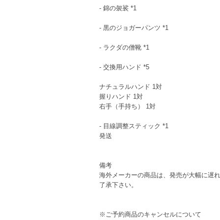
- 錦の袈裟 *1
- 黒のジョガーパンツ *1
- ラクダの僧靴 *1
- 交換用ハンド *5
ナチュラルハンド 1対
握りハンド 1対
右手（手持ち） 1対
- 目線調整スティック *1
発送
備考
海外メーカーの商品は、発売が大幅に遅
了承下さい。
※ご予約商品のキャンセルについて