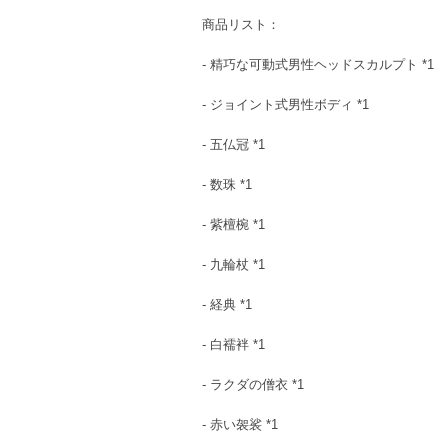
商品リスト：
- 精巧な可動式男性ヘッドスカルプト *1
- ジョイント式男性ボディ *1
- 五仏冠 *1
- 数珠 *1
- 紫檀椀 *1
- 九輪杖 *1
- 経典 *1
- 白襦袢 *1
- ラクダの僧衣 *1
- 赤い袈裟 *1