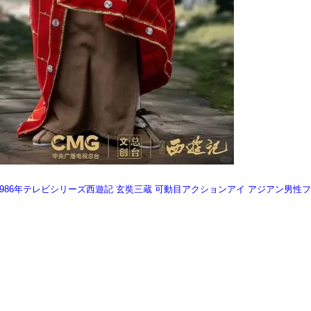
J-005 1986年テレビシリーズ西遊記 玄奘三蔵 可動目アクションアイ アジアン男