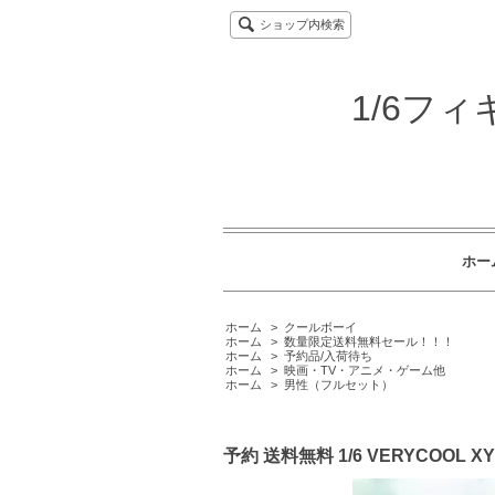
ショップ内検索
1/6フ
ホー
ホーム
>
クールボーイ
ホーム
>
数量限定送料無料セール！！！
ホーム
>
予約品/入荷待ち
ホーム
>
映画・TV・アニメ・ゲーム他
ホーム
>
男性（フルセット）
予約 送料無料 1/6 VERYCOO