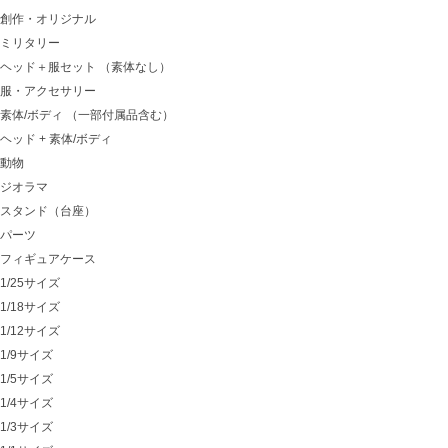
創作・オリジナル
ミリタリー
ヘッド＋服セット （素体なし）
服・アクセサリー
素体/ボディ （一部付属品含む）
ヘッド + 素体/ボディ
動物
ジオラマ
スタンド（台座）
パーツ
フィギュアケース
1/25サイズ
1/18サイズ
1/12サイズ
1/9サイズ
1/5サイズ
1/4サイズ
1/3サイズ