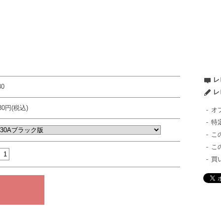
レ
30
レ
980円(税込)
オ
特
こ
こ
買