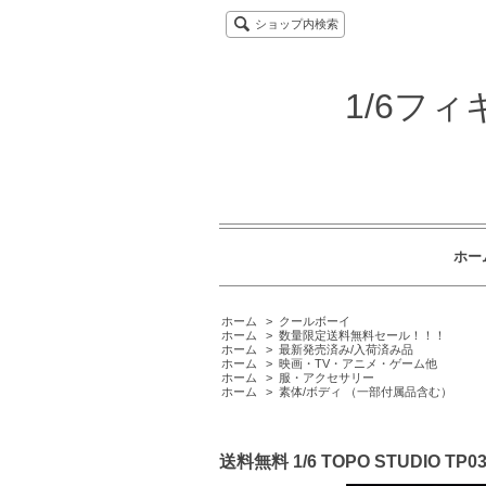
ショップ内検索
1/6フ
ホー
ホーム
>
クールボーイ
ホーム
>
数量限定送料無料セール！！！
ホーム
>
最新発売済み/入荷済み品
ホーム
>
映画・TV・アニメ・ゲーム他
ホーム
>
服・アクセサリー
ホーム
>
素体/ボディ （一部付属品含む）
送料無料 1/6 TOPO STUDIO