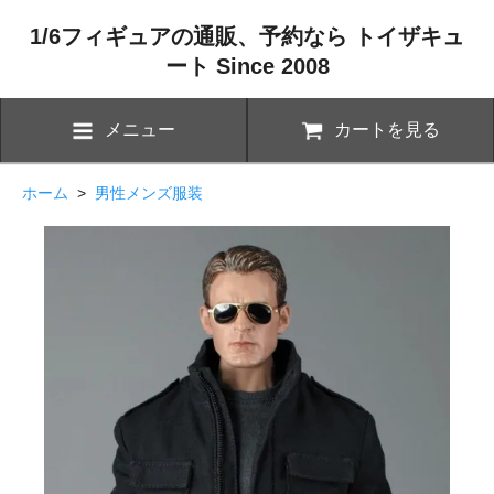
1/6フィギュアの通販、予約なら トイザキュ
ート Since 2008
メニュー
カートを見る
ホーム
>
男性メンズ服装